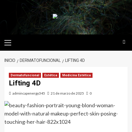
INICIO
DERMATOFUNCIONAL
LIFTING 4D
Dermatofuncional
Estética
Medicina Estética
Lifting 4D
admincapenergy345
21 de marzo de 2025
0