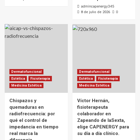
admincapenergy345
0
8 de julio de 2026
Dermatofuncional
Dermatofuncional
Estética
Fisioterapia
Estética
Fisioterapia
Medicina Estética
Medicina Estética
Chispazos y
Víctor Hernán,
quemaduras en
fisioterapeuta
radiofrecuencia: por
colaborador en
qué el control de
Zapeando de laSexta,
impedancia en tiempo
elige CAPENERGY para
real marca la
su día a día clínico.