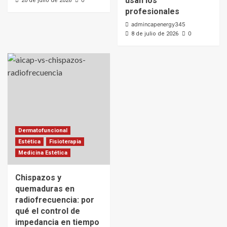
usan los
0
20 de julio de 2026
profesionales
admincapenergy345
0
8 de julio de 2026
Dermatofuncional
Estética
Fisioterapia
Medicina Estética
Chispazos y
quemaduras en
radiofrecuencia: por
qué el control de
impedancia en tiempo