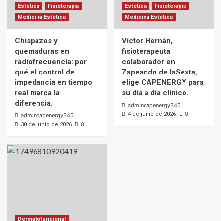
Estética
Fisioterapia
Estética
Fisioterapia
Medicina Estética
Medicina Estética
Chispazos y
Víctor Hernán,
quemaduras en
fisioterapeuta
radiofrecuencia: por
colaborador en
qué el control de
Zapeando de laSexta,
impedancia en tiempo
elige CAPENERGY para
real marca la
su día a día clínico.
diferencia.
admincapenergy345
0
4 de junio de 2026
admincapenergy345
0
30 de junio de 2026
Dermatofuncional