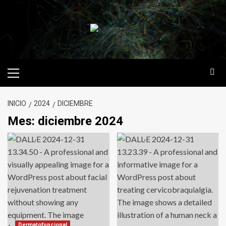
Saltar
al
contenido
Menú
primario
INICIO
2024
DICIEMBRE
Mes:
diciembre 2024
Dermatofuncional