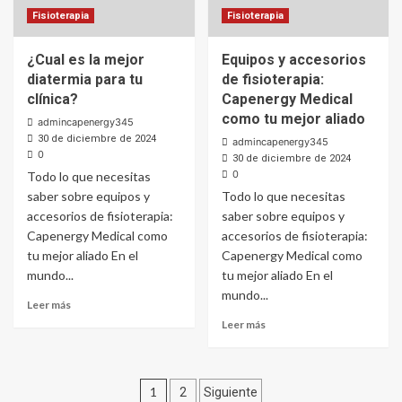
Fisioterapia
Fisioterapia
¿Cual es la mejor
Equipos y accesorios
diatermia para tu
de fisioterapia:
clínica?
Capenergy Medical
como tu mejor aliado
admincapenergy345
30 de diciembre de 2024
admincapenergy345
0
30 de diciembre de 2024
0
Todo lo que necesitas
saber sobre equipos y
Todo lo que necesitas
accesorios de fisioterapia:
saber sobre equipos y
Capenergy Medical como
accesorios de fisioterapia:
tu mejor aliado En el
Capenergy Medical como
mundo...
tu mejor aliado En el
mundo...
Leer más
Leer más
Paginación
1
2
Siguiente