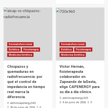
Dermatofuncional
Dermatofuncional
Estética
Fisioterapia
Estética
Fisioterapia
Medicina Estética
Medicina Estética
Chispazos y
Víctor Hernán,
quemaduras en
fisioterapeuta
radiofrecuencia: por
colaborador en
qué el control de
Zapeando de laSexta,
impedancia en tiempo
elige CAPENERGY para
real marca la
su día a día clínico.
diferencia.
admincapenergy345
0
4 de junio de 2026
admincapenergy345
0
30 de junio de 2026