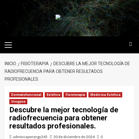
INICIO
FISIOTERAPIA
DESCUBRE LA MEJOR TECNOLOGÍA DE
RADIOFRECUENCIA PARA OBTENER RESULTADOS
PROFESIONALES.
Dermatofuncional
Estética
Fisioterapia
Medicina Estética
Urogyne
Descubre la mejor tecnología de
radiofrecuencia para obtener
resultados profesionales.
admincapenergy345
30 de diciembre de 2024
0