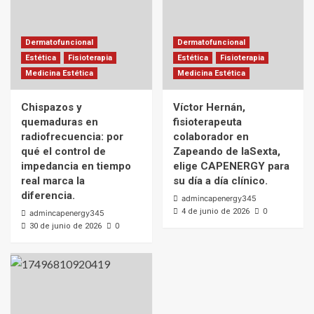
Dermatofuncional
Dermatofuncional
Estética
Fisioterapia
Estética
Fisioterapia
Medicina Estética
Medicina Estética
Chispazos y
Víctor Hernán,
quemaduras en
fisioterapeuta
radiofrecuencia: por
colaborador en
qué el control de
Zapeando de laSexta,
impedancia en tiempo
elige CAPENERGY para
real marca la
su día a día clínico.
diferencia.
admincapenergy345
0
4 de junio de 2026
admincapenergy345
0
30 de junio de 2026